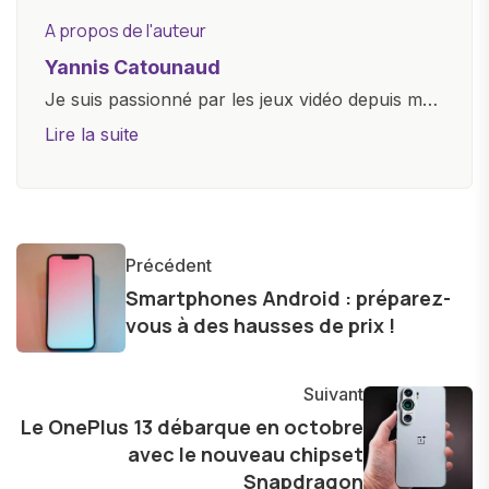
A propos de l'auteur
Yannis Catounaud
Je suis passionné par les jeux vidéo depuis mon
plus jeune âge. Mon amour pour l'univers
Lire la suite
numérique m'a conduit à explorer
constamment les dernières avancées dans le
monde des smartphones, tablettes, ordinateurs
et bien d'autres gadgets technologiques. Armé
Précédent
d'une curiosité insatiable, j'aime dévoiler les
Smartphones Android : préparez-
dernières tendances et innovations, partageant
vous à des hausses de prix !
avec enthousiasme mes découvertes avec la
communauté en ligne. Mon engagement envers
Suivant
l'exploration constante des frontières de la
Le OnePlus 13 débarque en octobre
technologie me permet de présenter aux
avec le nouveau chipset
lecteurs un aperçu captivant de ce que le futur
Snapdragon