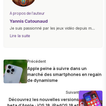
A propos de l'auteur
Yannis Catounaud
Je suis passionné par les jeux vidéo depuis mon
plus jeune âge. Mon amour pour l'univers
Lire la suite
numérique m'a conduit à explorer
constamment les dernières avancées dans le
monde des smartphones, tablettes, ordinateurs
et bien d'autres gadgets technologiques. Armé
Précédent
d'une curiosité insatiable, j'aime dévoiler les
Apple peine à suivre dans un
marché des smartphones en regain
dernières tendances et innovations, partageant
de dynamisme
avec enthousiasme mes découvertes avec la
communauté en ligne. Mon engagement envers
Suivant
l'exploration constante des frontières de la
Découvrez les nouvelles versions
technologie me permet de présenter aux
beta d'Apple : iOS 18, iPadOS 18 et