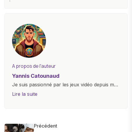
A propos de l'auteur
Yannis Catounaud
Je suis passionné par les jeux vidéo depuis mon
plus jeune âge. Mon amour pour l'univers
Lire la suite
numérique m'a conduit à explorer
constamment les dernières avancées dans le
monde des smartphones, tablettes, ordinateurs
et bien d'autres gadgets technologiques. Armé
Précédent