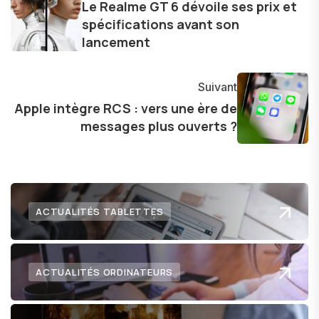
d'une curiosité insatiable, j'aime dévoiler les
Le Realme GT 6 dévoile ses prix et
spécifications avant son
dernières tendances et innovations, partageant
lancement
avec enthousiasme mes découvertes avec la
communauté en ligne. Mon engagement envers
l'exploration constante des frontières de la
Suivant
technologie me permet de présenter aux
Apple intègre RCS : vers une ère de
lecteurs un aperçu captivant de ce que le futur
messages plus ouverts ?
numérique nous réserve.
ACTUALITÉS TABLETTES
ACTUALITÉS ORDINATEURS