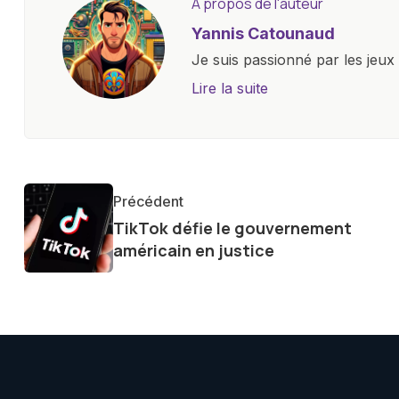
A propos de l'auteur
Yannis Catounaud
Je suis passionné par les jeu
l'univers numérique m'a condu
Lire la suite
le monde des smartphones, tabl
technologiques. Armé d'une curi
tendances et innovations, par
communauté en ligne. Mon eng
Précédent
de la technologie me permet d
TikTok défie le gouvernement
le futur numérique nous réser
américain en justice