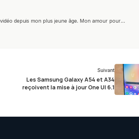
x vidéo depuis mon plus jeune âge. Mon amour pour
it à explorer constamment les dernières avancées dans
ettes, ordinateurs et bien d'autres gadgets
osité insatiable, j'aime dévoiler les dernières
tageant avec enthousiasme mes découvertes avec la
agement envers l'exploration constante des frontières
Suivant
e présenter aux lecteurs un aperçu captivant de ce que
Les Samsung Galaxy A54 et A34
ve.
reçoivent la mise à jour One UI 6.1