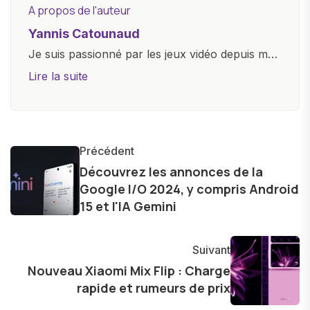
A propos de l'auteur
Yannis Catounaud
Je suis passionné par les jeux vidéo depuis mon
plus jeune âge. Mon amour pour l'univers
Lire la suite
numérique m'a conduit à explorer
constamment les dernières avancées dans le
monde des smartphones, tablettes, ordinateurs
et bien d'autres gadgets technologiques. Armé
Précédent
d'une curiosité insatiable, j'aime dévoiler les
Découvrez les annonces de la
Google I/O 2024, y compris Android
dernières tendances et innovations, partageant
15 et l'IA Gemini
avec enthousiasme mes découvertes avec la
communauté en ligne. Mon engagement envers
l'exploration constante des frontières de la
Suivant
technologie me permet de présenter aux
Nouveau Xiaomi Mix Flip : Charge
lecteurs un aperçu captivant de ce que le futur
rapide et rumeurs de prix
numérique nous réserve.