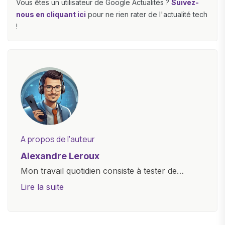
Vous êtes un utilisateur de Google Actualités ?
Suivez-
nous en cliquant ici
pour ne rien rater de l'actualité tech
!
A propos de l'auteur
Alexandre Leroux
Mon travail quotidien consiste à tester de
nouveaux appareils, à rédiger des critiques
Lire la suite
objectives, à couvrir des lancements de
produits, et à interviewer des acteurs clés de