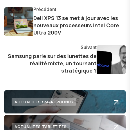
l'industrie. Je m'engage à fournir des
informations précises et pertinentes pour aider
Précédent
les consommateurs à comprendre et à naviguer
Dell XPS 13 se met à jour avec les
nouveaux processeurs Intel Core
dans le paysage technologique en constante
Ultra 200V
évolution.
Suivant
Samsung parie sur des lunettes de
réalité mixte, un tournant
stratégique ?
ACTUALITÉS SMARTPHONES
ACTUALITÉS TABLETTES