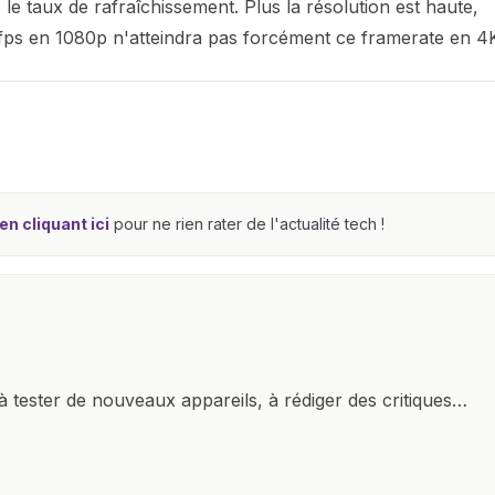
le taux de rafraîchissement. Plus la résolution est haute,
0fps en 1080p n'atteindra pas forcément ce framerate en 4
n cliquant ici
pour ne rien rater de l'actualité tech !
à tester de nouveaux appareils, à rédiger des critiques
ments de produits, et à interviewer des acteurs clés de
nir des informations précises et pertinentes pour aider
re et à naviguer dans le paysage technologique en