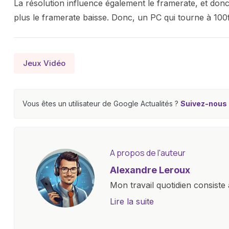
La résolution influence également le framerate, et donc 
plus le framerate baisse. Donc, un PC qui tourne à 10
Jeux Vidéo
Vous êtes un utilisateur de Google Actualités ?
Suivez-nous e
A propos de l'auteur
Alexandre Leroux
Mon travail quotidien consiste 
objectives, à couvrir des lance
Lire la suite
l'industrie. Je m'engage à four
les consommateurs à comprend