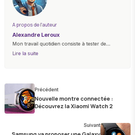
A propos de l'auteur
Alexandre Leroux
Mon travail quotidien consiste à tester de
nouveaux appareils, à rédiger des critiques
Lire la suite
objectives, à couvrir des lancements de
produits, et à interviewer des acteurs clés de
l'industrie. Je m'engage à fournir des
informations précises et pertinentes pour aider
Précédent
les consommateurs à comprendre et à naviguer
Nouvelle montre connectée :
dans le paysage technologique en constante
Découvrez la Xiaomi Watch 2
évolution.
Suivant
Samsung va proposer une Galaxy