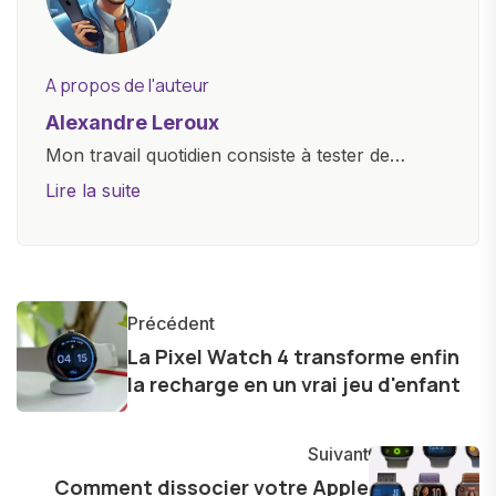
A propos de l'auteur
Alexandre Leroux
Mon travail quotidien consiste à tester de
nouveaux appareils, à rédiger des critiques
Lire la suite
objectives, à couvrir des lancements de
produits, et à interviewer des acteurs clés de
l'industrie. Je m'engage à fournir des
informations précises et pertinentes pour aider
Précédent
les consommateurs à comprendre et à naviguer
La Pixel Watch 4 transforme enfin
dans le paysage technologique en constante
la recharge en un vrai jeu d'enfant
évolution.
Suivant
Comment dissocier votre Apple