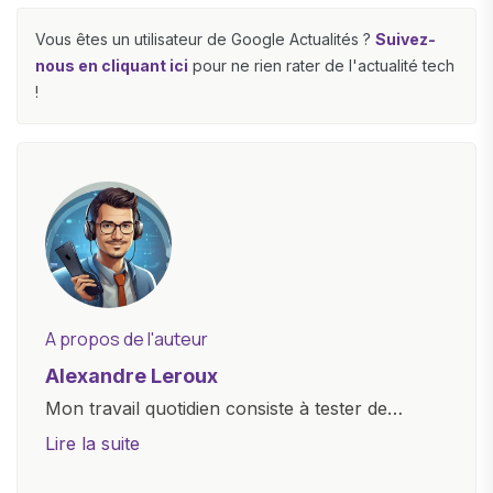
Vous êtes un utilisateur de Google Actualités ?
Suivez-
nous en cliquant ici
pour ne rien rater de l'actualité tech
!
A propos de l'auteur
Alexandre Leroux
Mon travail quotidien consiste à tester de
nouveaux appareils, à rédiger des critiques
Lire la suite
objectives, à couvrir des lancements de