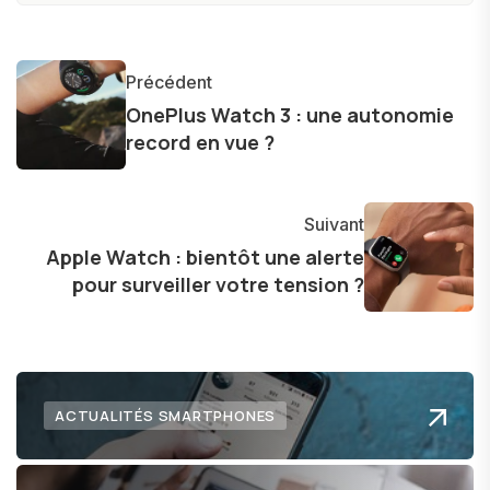
produits, et à interviewer des acteurs clés de
l'industrie. Je m'engage à fournir des
informations précises et pertinentes pour aider
Précédent
les consommateurs à comprendre et à naviguer
OnePlus Watch 3 : une autonomie
dans le paysage technologique en constante
record en vue ?
évolution.
Suivant
Apple Watch : bientôt une alerte
pour surveiller votre tension ?
ACTUALITÉS SMARTPHONES