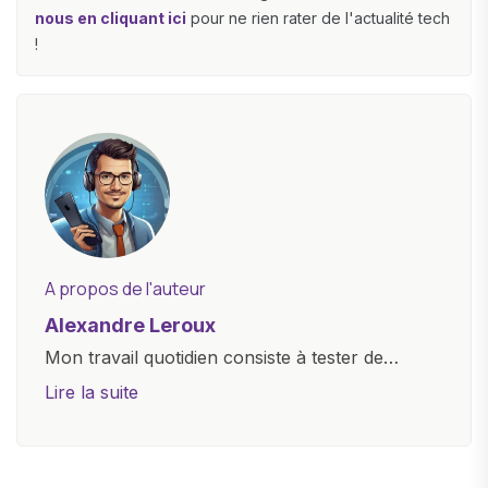
nous en cliquant ici
pour ne rien rater de l'actualité tech
!
A propos de l'auteur
Alexandre Leroux
Mon travail quotidien consiste à tester de
nouveaux appareils, à rédiger des critiques
Lire la suite
objectives, à couvrir des lancements de
produits, et à interviewer des acteurs clés de
l'industrie. Je m'engage à fournir des