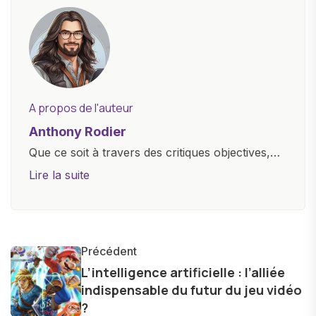
A propos de l'auteur
Anthony Rodier
Que ce soit à travers des critiques objectives,
des guides d'achat ou des analyses
Lire la suite
approfondies, je m'efforce de rendre la
technologie accessible à tous, en démystifiant
les concepts complexes et en mettant en
lumière les aspects pratiques de ces
Précédent
innovations. Mon travail consiste également à
L’intelligence artificielle : l’alliée
indispensable du futur du jeu vidéo
partager des réflexions sur l'impact de la
?
technologie sur notre vie quotidienne et à