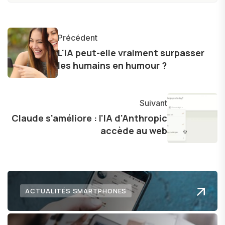
technologie accessible à tous, en démystifiant
les concepts complexes et en mettant en
lumière les aspects pratiques de ces
Précédent
innovations. Mon travail consiste également à
L'IA peut-elle vraiment surpasser
partager des réflexions sur l'impact de la
les humains en humour ?
technologie sur notre vie quotidienne et à
explorer les possibilités fascinantes qu'elle offre
pour l'avenir.
Suivant
Claude s'améliore : l'IA d'Anthropic
accède au web
ACTUALITÉS SMARTPHONES