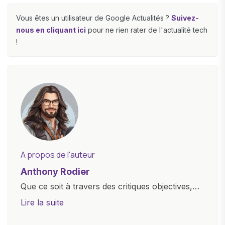
Vous êtes un utilisateur de Google Actualités ?
Suivez-
nous en cliquant ici
pour ne rien rater de l'actualité tech
!
A propos de l'auteur
Anthony Rodier
Que ce soit à travers des critiques objectives,
des guides d'achat ou des analyses
Lire la suite
approfondies, je m'efforce de rendre la