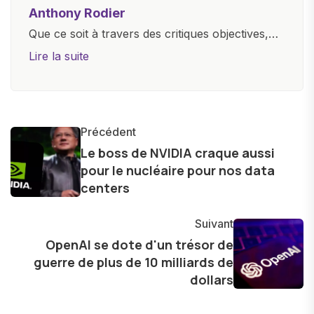
Anthony Rodier
Que ce soit à travers des critiques objectives,
des guides d'achat ou des analyses
Lire la suite
approfondies, je m'efforce de rendre la
technologie accessible à tous, en démystifiant
les concepts complexes et en mettant en
lumière les aspects pratiques de ces
Précédent
innovations. Mon travail consiste également à
Le boss de NVIDIA craque aussi
pour le nucléaire pour nos data
partager des réflexions sur l'impact de la
centers
technologie sur notre vie quotidienne et à
explorer les possibilités fascinantes qu'elle offre
Suivant
pour l'avenir.
OpenAI se dote d'un trésor de
guerre de plus de 10 milliards de
dollars