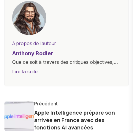
A propos de l'auteur
Anthony Rodier
Que ce soit à travers des critiques objectives,
des guides d'achat ou des analyses
Lire la suite
approfondies, je m'efforce de rendre la
technologie accessible à tous, en démystifiant
les concepts complexes et en mettant en
lumière les aspects pratiques de ces
Précédent
innovations. Mon travail consiste également à
Apple Intelligence prépare son
arrivée en France avec des
partager des réflexions sur l'impact de la
fonctions AI avancées
technologie sur notre vie quotidienne et à