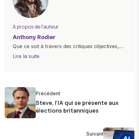
A propos de l'auteur
Anthony Rodier
Que ce soit à travers des critiques objectives,
des guides d'achat ou des analyses
Lire la suite
approfondies, je m'efforce de rendre la
technologie accessible à tous, en démystifiant
les concepts complexes et en mettant en
lumière les aspects pratiques de ces
Précédent
innovations. Mon travail consiste également à
Steve, l'IA qui se présente aux
partager des réflexions sur l'impact de la
élections britanniques
technologie sur notre vie quotidienne et à
explorer les possibilités fascinantes qu'elle offre
pour l'avenir.
Suivant