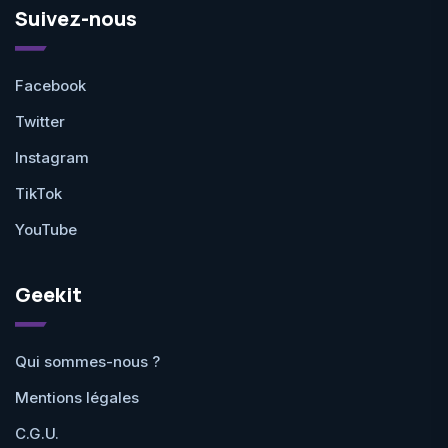
Suivez-nous
Facebook
Twitter
Instagram
TikTok
YouTube
Geekit
Qui sommes-nous ?
Mentions légales
C.G.U.