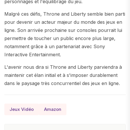
personnages et l'équilibrage du jeu.
Malgré ces défis, Throne and Liberty semble bien parti
pour devenir un acteur majeur du monde des jeux en
ligne. Son arrivée prochaine sur consoles pourrait lui
permettre de toucher un public encore plus large,
notamment grâce à un partenariat avec Sony
Interactive Entertainment.
L'avenir nous dira si Throne and Liberty parviendra à
maintenir cet élan initial et à s'imposer durablement
dans le paysage très concurrentiel des jeux en ligne.
Jeux Vidéo
Amazon