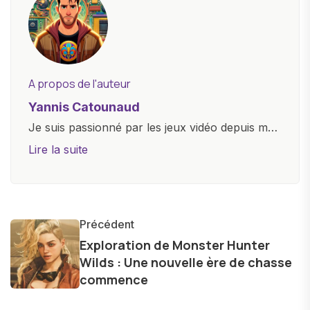
A propos de l'auteur
Yannis Catounaud
Je suis passionné par les jeux vidéo depuis mon
plus jeune âge. Mon amour pour l'univers
Lire la suite
numérique m'a conduit à explorer
constamment les dernières avancées dans le
monde des smartphones, tablettes, ordinateurs
et bien d'autres gadgets technologiques. Armé
Précédent
d'une curiosité insatiable, j'aime dévoiler les
Exploration de Monster Hunter
Wilds : Une nouvelle ère de chasse
dernières tendances et innovations, partageant
commence
avec enthousiasme mes découvertes avec la
communauté en ligne. Mon engagement envers