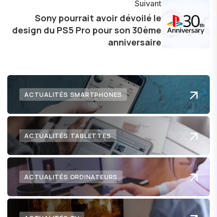
Suivant
l'exploration constante des frontières de la
Sony pourrait avoir dévoilé le
technologie me permet de présenter aux
design du PS5 Pro pour son 30ème
lecteurs un aperçu captivant de ce que le futur
anniversaire
numérique nous réserve.
ACTUALITÉS SMARTPHONES
ACTUALITÉS TABLETTES
ACTUALITÉS ORDINATEURS