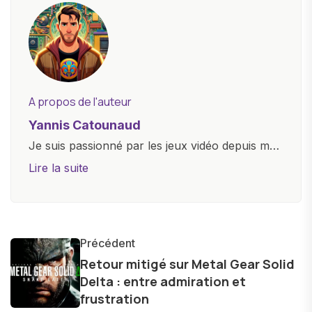
A propos de l'auteur
Yannis Catounaud
Je suis passionné par les jeux vidéo depuis mon
plus jeune âge. Mon amour pour l'univers
Lire la suite
numérique m'a conduit à explorer
constamment les dernières avancées dans le
monde des smartphones, tablettes, ordinateurs
et bien d'autres gadgets technologiques. Armé
Précédent
d'une curiosité insatiable, j'aime dévoiler les
Retour mitigé sur Metal Gear Solid
Delta : entre admiration et
dernières tendances et innovations, partageant
frustration
avec enthousiasme mes découvertes avec la