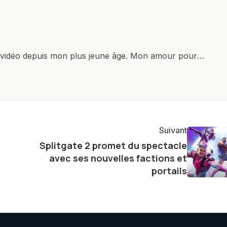
x vidéo depuis mon plus jeune âge. Mon amour pour
it à explorer constamment les dernières avancées dans
ettes, ordinateurs et bien d'autres gadgets
osité insatiable, j'aime dévoiler les dernières
tageant avec enthousiasme mes découvertes avec la
agement envers l'exploration constante des frontières
Suivant
e présenter aux lecteurs un aperçu captivant de ce que
Splitgate 2 promet du spectacle
ve.
avec ses nouvelles factions et
portails