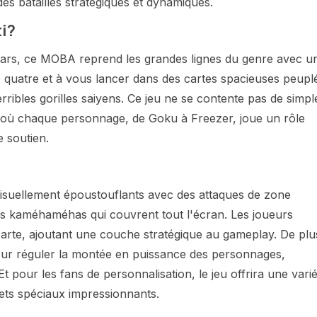
es batailles stratégiques et dynamiques.
ti?
rs, ce MOBA reprend les grandes lignes du genre avec u
 quatre et à vous lancer dans des cartes spacieuses peupl
ribles gorilles saiyens. Ce jeu ne se contente pas de simpl
 où chaque personnage, de Goku à Freezer, joue un rôle
e soutien.
visuellement époustouflants avec des attaques de zone
es kaméhaméhas qui couvrent tout l'écran. Les joueurs
arte, ajoutant une couche stratégique au gameplay. De plu
ur réguler la montée en puissance des personnages,
 pour les fans de personnalisation, le jeu offrira une varié
fets spéciaux impressionnants.