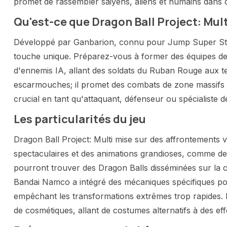
promet de rassembler saiyens, aliens et humains dans d
Qu'est-ce que Dragon Ball Project: Mul
Développé par Ganbarion, connu pour Jump Super Sta
touche unique. Préparez-vous à former des équipes de
d'ennemis IA, allant des soldats du Ruban Rouge aux ter
escarmouches; il promet des combats de zone massifs
crucial en tant qu'attaquant, défenseur ou spécialiste d
Les particularités du jeu
Dragon Ball Project: Multi mise sur des affrontements 
spectaculaires et des animations grandioses, comme d
pourront trouver des Dragon Balls disséminées sur la c
Bandai Namco a intégré des mécaniques spécifiques po
empêchant les transformations extrêmes trop rapides. Et
de cosmétiques, allant de costumes alternatifs à des ef