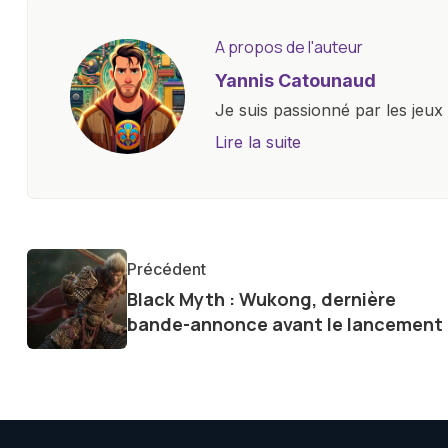
A propos de l'auteur
Yannis Catounaud
Je suis passionné par les jeu
l'univers numérique m'a condu
Lire la suite
le monde des smartphones, tabl
technologiques. Armé d'une curi
tendances et innovations, par
communauté en ligne. Mon eng
Précédent
de la technologie me permet d
Black Myth : Wukong, dernière
le futur numérique nous réser
bande-annonce avant le lancement