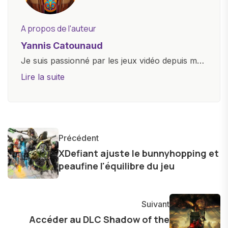
A propos de l'auteur
Yannis Catounaud
Je suis passionné par les jeux vidéo depuis mon
plus jeune âge. Mon amour pour l'univers
Lire la suite
numérique m'a conduit à explorer
constamment les dernières avancées dans le
monde des smartphones, tablettes, ordinateurs
et bien d'autres gadgets technologiques. Armé
Précédent
d'une curiosité insatiable, j'aime dévoiler les
XDefiant ajuste le bunnyhopping et
dernières tendances et innovations, partageant
peaufine l'équilibre du jeu
avec enthousiasme mes découvertes avec la
communauté en ligne. Mon engagement envers
l'exploration constante des frontières de la
Suivant
technologie me permet de présenter aux
Accéder au DLC Shadow of the