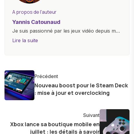
A propos de l'auteur
Yannis Catounaud
Je suis passionné par les jeux vidéo depuis mon
plus jeune âge. Mon amour pour l'univers
Lire la suite
numérique m'a conduit à explorer
constamment les dernières avancées dans le
monde des smartphones, tablettes, ordinateurs
et bien d'autres gadgets technologiques. Armé
Précédent
d'une curiosité insatiable, j'aime dévoiler les
Nouveau boost pour le Steam Deck
dernières tendances et innovations, partageant
: mise à jour et overclocking
avec enthousiasme mes découvertes avec la
communauté en ligne. Mon engagement envers
l'exploration constante des frontières de la
Suivant
technologie me permet de présenter aux
Xbox lance sa boutique mobile en
juillet : les détails à savoir
lecteurs un aperçu captivant de ce que le futur