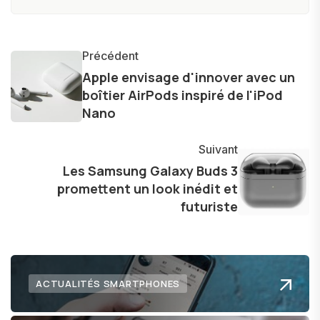
produits, et à interviewer des acteurs clés de
l'industrie. Je m'engage à fournir des
informations précises et pertinentes pour aider
Précédent
les consommateurs à comprendre et à naviguer
Apple envisage d'innover avec un
boîtier AirPods inspiré de l'iPod
dans le paysage technologique en constante
Nano
évolution.
Suivant
Les Samsung Galaxy Buds 3
promettent un look inédit et
futuriste
ACTUALITÉS SMARTPHONES