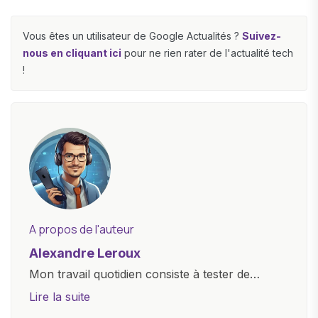
Vous êtes un utilisateur de Google Actualités ?
Suivez-
nous en cliquant ici
pour ne rien rater de l'actualité tech
!
A propos de l'auteur
Alexandre Leroux
Mon travail quotidien consiste à tester de
nouveaux appareils, à rédiger des critiques
Lire la suite
objectives, à couvrir des lancements de