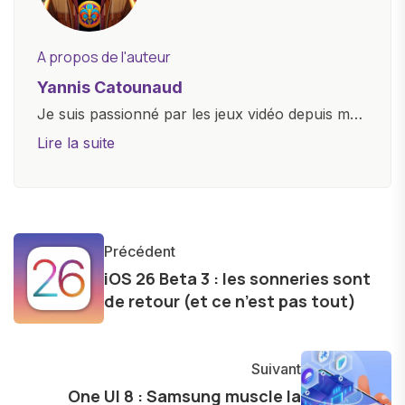
A propos de l'auteur
Yannis Catounaud
Je suis passionné par les jeux vidéo depuis mon
plus jeune âge. Mon amour pour l'univers
Lire la suite
numérique m'a conduit à explorer
constamment les dernières avancées dans le
monde des smartphones, tablettes, ordinateurs
et bien d'autres gadgets technologiques. Armé
Précédent
d'une curiosité insatiable, j'aime dévoiler les
iOS 26 Beta 3 : les sonneries sont
dernières tendances et innovations, partageant
de retour (et ce n’est pas tout)
avec enthousiasme mes découvertes avec la
communauté en ligne. Mon engagement envers
l'exploration constante des frontières de la
Suivant
technologie me permet de présenter aux
One UI 8 : Samsung muscle la