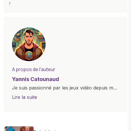
!
A propos de l'auteur
Yannis Catounaud
Je suis passionné par les jeux vidéo depuis mon
plus jeune âge. Mon amour pour l'univers
Lire la suite
numérique m'a conduit à explorer
constamment les dernières avancées dans le
monde des smartphones, tablettes, ordinateurs
et bien d'autres gadgets technologiques. Armé