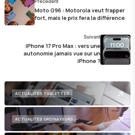
Précédent
d'une curiosité insatiable, j'aime dévoiler les
Moto G96 : Motorola veut frapper
dernières tendances et innovations, partageant
fort, mais le prix fera la différence
avec enthousiasme mes découvertes avec la
communauté en ligne. Mon engagement envers
Suivant
l'exploration constante des frontières de la
iPhone 17 Pro Max : vers une
technologie me permet de présenter aux
autonomie jamais vue sur un
lecteurs un aperçu captivant de ce que le futur
iPhone ?
numérique nous réserve.
ACTUALITÉS TABLETTES
ACTUALITÉS ORDINATEURS