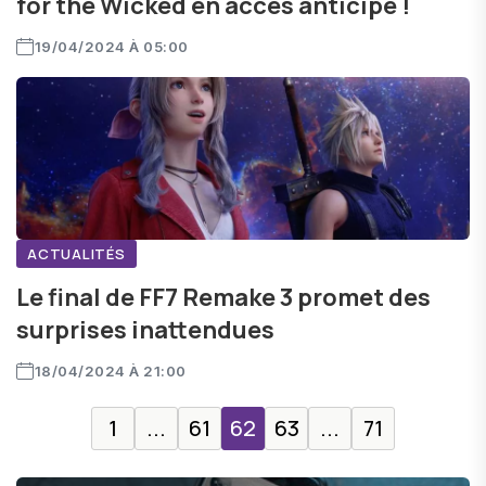
for the Wicked en accès anticipé !
19/04/2024 À 05:00
ACTUALITÉS
Le final de FF7 Remake 3 promet des
surprises inattendues
18/04/2024 À 21:00
1
...
61
62
63
...
71