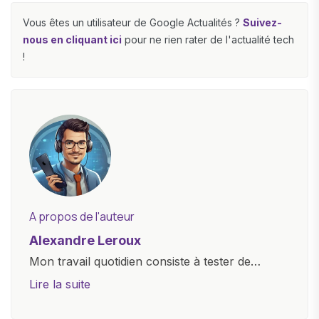
Vous êtes un utilisateur de Google Actualités ?
Suivez-
nous en cliquant ici
pour ne rien rater de l'actualité tech
!
A propos de l'auteur
Alexandre Leroux
Mon travail quotidien consiste à tester de
nouveaux appareils, à rédiger des critiques
Lire la suite
objectives, à couvrir des lancements de