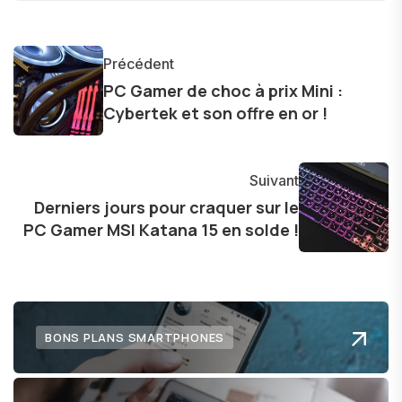
produits, et à interviewer des acteurs clés de
l'industrie. Je m'engage à fournir des
informations précises et pertinentes pour aider
Précédent
les consommateurs à comprendre et à naviguer
PC Gamer de choc à prix Mini :
dans le paysage technologique en constante
Cybertek et son offre en or !
évolution.
Suivant
Derniers jours pour craquer sur le
PC Gamer MSI Katana 15 en solde !
BONS PLANS SMARTPHONES