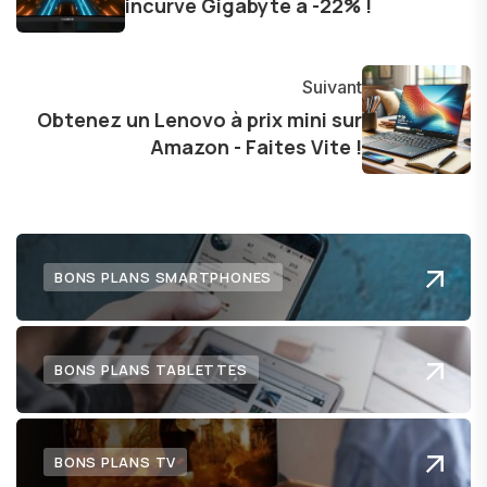
incurvé Gigabyte à -22% !
permet d'offrir des analyses approfondies et
des critiques éclairées sur les dernières
tendances et produits.
Suivant
Obtenez un Lenovo à prix mini sur
Amazon - Faites Vite !
BONS PLANS SMARTPHONES
BONS PLANS TABLETTES
BONS PLANS TV