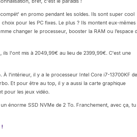
nnalisation, bref, c'est le paradis !
 compét' en promo pendant les soldes. Ils sont super cool
 choix pour les PC fixes. Le plus ? Ils montent eux-mêmes
omme changer le processeur, booster la RAM ou l’espace 
 ils l'ont mis à 2049,99€ au lieu de 2399,99€. C'est une
 À l'intérieur, il y a le processeur Intel Core i7-13700KF d
o. Et pour être au top, il y a aussi la carte graphique
 pour les jeux vidéo.
et un énorme SSD NVMe de 2 To. Franchement, avec ça, tu
 !