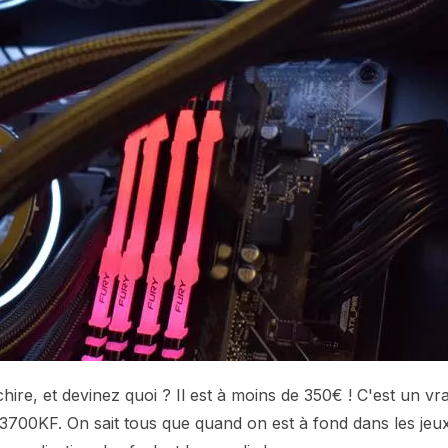
hire, et devinez quoi ? Il est à moins de 350€ ! C'est un vra
3700KF. On sait tous que quand on est à fond dans les jeu