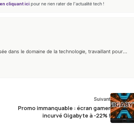
n cliquant ici
pour ne rien rater de l'actualité tech !
isée dans le domaine de la technologie, travaillant pour
r plan. Mon expertise couvre une large gamme de gadgets
martphones et tablettes aux ordinateurs, montres
 passion pour la technologie, combinée à une solide
 d'offrir des analyses approfondies et des critiques
dances et produits.
Suivant
Promo immanquable : écran gamer
incurvé Gigabyte à -22% !