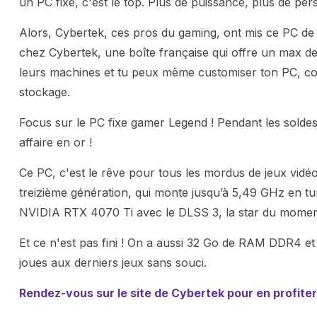
un PC fixe, c'est le top. Plus de puissance, plus de perso
Alors, Cybertek, ces pros du gaming, ont mis ce PC de
chez Cybertek, une boîte française qui offre un max de
leurs machines et tu peux même customiser ton PC, c
stockage.
Focus sur le PC fixe gamer Legend ! Pendant les soldes,
affaire en or !
Ce PC, c'est le rêve pour tous les mordus de jeux vidéo.
treizième génération, qui monte jusqu’à 5,49 GHz en turb
NVIDIA RTX 4070 Ti avec le DLSS 3, la star du moment
Et ce n'est pas fini ! On a aussi 32 Go de RAM DDR4 
joues aux derniers jeux sans souci.
Rendez-vous sur le site de Cybertek pour en profiter