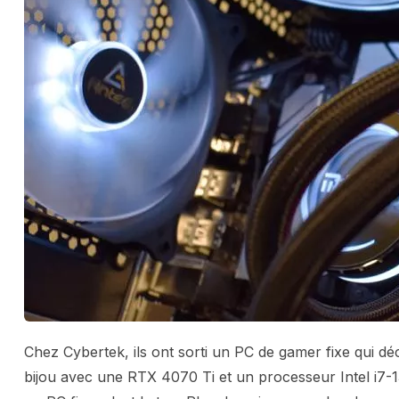
Chez Cybertek, ils ont sorti un PC de gamer fixe qui déc
bijou avec une RTX 4070 Ti et un processeur Intel i7-1