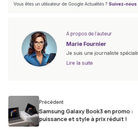
Vous êtes un utilisateur de Google Actualités ?
Suivez-nous e
A propos de l'auteur
Marie Fournier
Je suis une journaliste spécial
un site d'actualité de premie
Lire la suite
et d'innovations, allant des s
connectées, et jeux vidéo. Ma
formation technique, me permet
éclairées sur les dernières ten
Précédent
Samsung Galaxy Book3 en promo :
puissance et style à prix réduit !