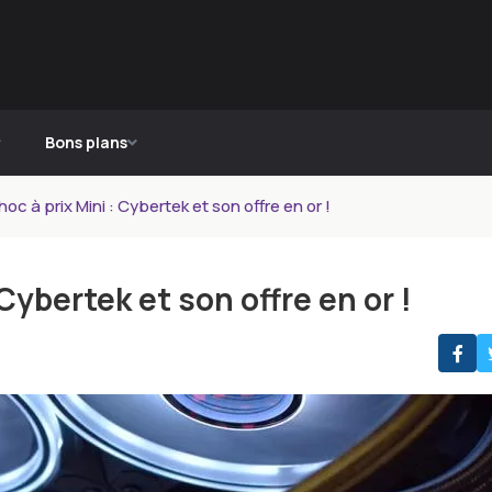
Bons plans
c à prix Mini : Cybertek et son offre en or !
Cybertek et son offre en or !