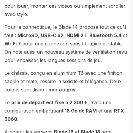
pour jouer, monter des vidéos ou simplement scroller
avec style.
Pour la connectique, le Blade 14 propose tout ce qu’il
faut :
MicroSD
,
USB-C x2
,
HDMI 2.1
,
Bluetooth 5.4
et
Wi-Fi 7
pour une connexion sans fil rapide et stable.
On note aussi un nouveau système de ventilation revu
pour encaisser les longues sessions de jeu.
Le châssis, conçu en aluminium T6 avec une finition
sablée et mate, respire la solidité et l’élégance. Deux
coloris sont dispo :
noir
ou
gris
.
Le
prix de départ est fixé à 2 300 €
, avec une
configuration embarquant
16 Go de RAM
et une
RTX
5060
.
À noter : les versions
Blade 16
et
Blade 18
sont