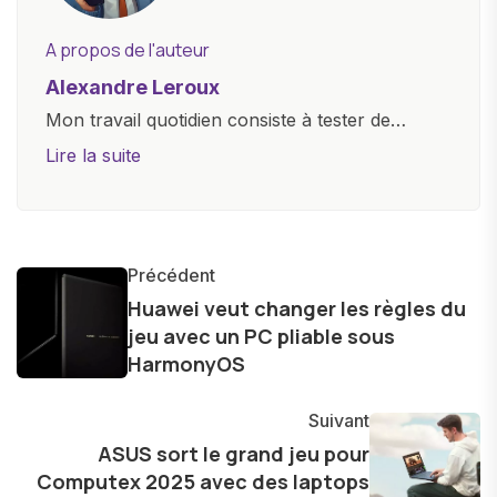
A propos de l'auteur
Alexandre Leroux
Mon travail quotidien consiste à tester de
nouveaux appareils, à rédiger des critiques
Lire la suite
objectives, à couvrir des lancements de
produits, et à interviewer des acteurs clés de
l'industrie. Je m'engage à fournir des
informations précises et pertinentes pour aider
Précédent
les consommateurs à comprendre et à naviguer
Huawei veut changer les règles du
jeu avec un PC pliable sous
dans le paysage technologique en constante
HarmonyOS
évolution.
Suivant
ASUS sort le grand jeu pour
Computex 2025 avec des laptops