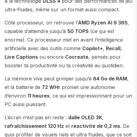
à la technologie
DLSS 4
pour des performances de jeu
ultra-fluides, même sur un format aussi compact.
Côté processeur, on retrouve l’
AMD Ryzen AI 9 365
,
capable d’atteindre jusqu’à
50 TOPS
(ce qui est
énorme). Ce processeur met en avant l’intelligence
artificielle avec des outils comme
Copilot+
,
Recall
,
Live Captions
ou encore
Cocreate
, pensés pour
booster ta productivité ou ta créativité au quotidien.
La mémoire vive peut grimper jusqu’à
64 Go de RAM
,
et la batterie de
72 WHr
promet une autonomie
d’environ
11 heures
, ce qui est impressionnant pour un
PC aussi puissant.
L’écran n’est pas en reste :
dalle OLED 3K
,
rafraîchissement 120 Hz
et
réactivité de 0,2 ms
. De
quoi profiter de visuels nets et ultra fluides, que ce soit