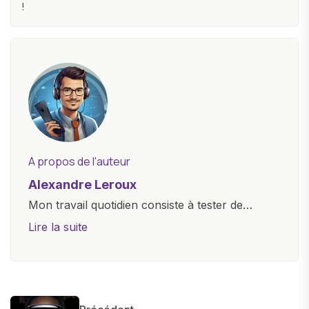
!
A propos de l'auteur
Alexandre Leroux
Mon travail quotidien consiste à tester de
nouveaux appareils, à rédiger des critiques
Lire la suite
objectives, à couvrir des lancements de
produits, et à interviewer des acteurs clés de
l'industrie. Je m'engage à fournir des
informations précises et pertinentes pour aider