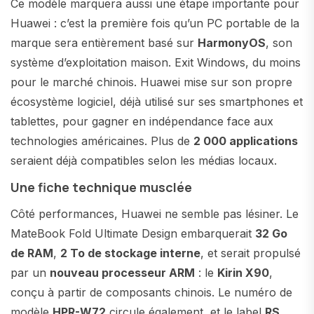
Ce modèle marquera aussi une étape importante pour
Huawei : c’est la première fois qu’un PC portable de la
marque sera entièrement basé sur
HarmonyOS
, son
système d’exploitation maison. Exit Windows, du moins
pour le marché chinois. Huawei mise sur son propre
écosystème logiciel, déjà utilisé sur ses smartphones et
tablettes, pour gagner en indépendance face aux
technologies américaines. Plus de
2 000 applications
seraient déjà compatibles selon les médias locaux.
Une fiche technique musclée
Côté performances, Huawei ne semble pas lésiner. Le
MateBook Fold Ultimate Design embarquerait
32 Go
de RAM
,
2 To de stockage interne
, et serait propulsé
par un
nouveau processeur ARM
: le
Kirin X90
,
conçu à partir de composants chinois. Le numéro de
modèle
HPR-W72
circule également, et le label
RS
,