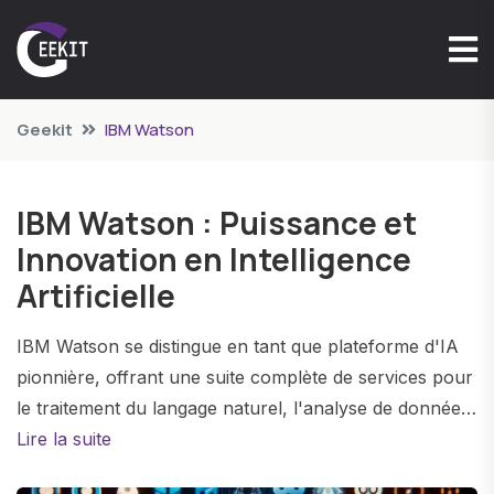
Geekit
IBM Watson
IBM Watson : Puissance et
Innovation en Intelligence
Artificielle
IBM Watson se distingue en tant que plateforme d'IA
pionnière, offrant une suite complète de services pour
le traitement du langage naturel, l'analyse de données
et l'apprentissage automatique. Avec ses fonctions
Lire la suite
avancées de NLP, Watson transforme l'interaction