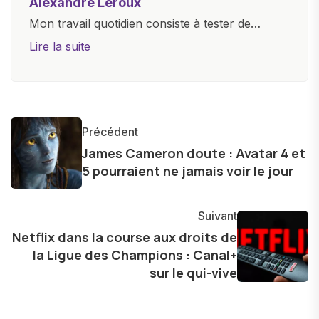
Alexandre Leroux
Mon travail quotidien consiste à tester de
nouveaux appareils, à rédiger des critiques
Lire la suite
objectives, à couvrir des lancements de
produits, et à interviewer des acteurs clés de
l'industrie. Je m'engage à fournir des
informations précises et pertinentes pour aider
Précédent
les consommateurs à comprendre et à naviguer
James Cameron doute : Avatar 4 et
dans le paysage technologique en constante
5 pourraient ne jamais voir le jour
évolution.
Suivant
Netflix dans la course aux droits de
la Ligue des Champions : Canal+
sur le qui-vive