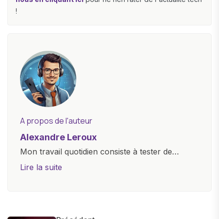
!
A propos de l'auteur
Alexandre Leroux
Mon travail quotidien consiste à tester de
nouveaux appareils, à rédiger des critiques
Lire la suite
objectives, à couvrir des lancements de
produits, et à interviewer des acteurs clés de
l'industrie. Je m'engage à fournir des