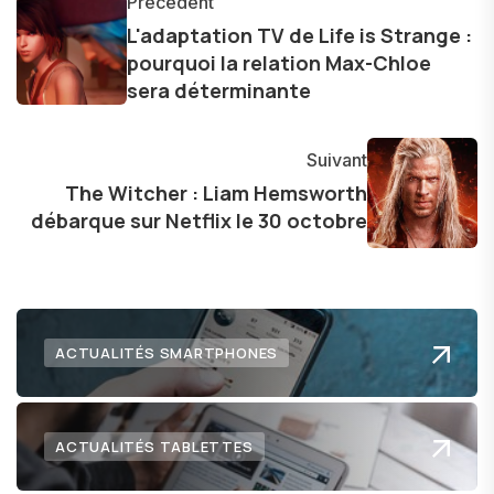
informations précises et pertinentes pour aider
Précédent
les consommateurs à comprendre et à naviguer
L'adaptation TV de Life is Strange :
pourquoi la relation Max-Chloe
dans le paysage technologique en constante
sera déterminante
évolution.
Suivant
The Witcher : Liam Hemsworth
débarque sur Netflix le 30 octobre
ACTUALITÉS SMARTPHONES
ACTUALITÉS TABLETTES