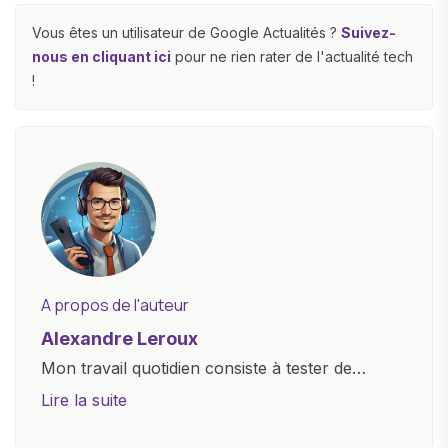
Vous êtes un utilisateur de Google Actualités ?
Suivez-
nous en cliquant ici
pour ne rien rater de l'actualité tech
!
A propos de l'auteur
Alexandre Leroux
Mon travail quotidien consiste à tester de
nouveaux appareils, à rédiger des critiques
Lire la suite
objectives, à couvrir des lancements de