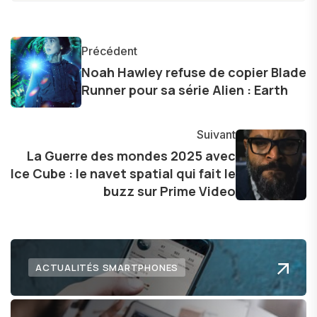
produits, et à interviewer des acteurs clés de
l'industrie. Je m'engage à fournir des
informations précises et pertinentes pour aider
Précédent
les consommateurs à comprendre et à naviguer
Noah Hawley refuse de copier Blade
dans le paysage technologique en constante
Runner pour sa série Alien : Earth
évolution.
Suivant
La Guerre des mondes 2025 avec
Ice Cube : le navet spatial qui fait le
buzz sur Prime Video
ACTUALITÉS SMARTPHONES