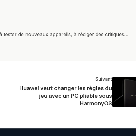
à tester de nouveaux appareils, à rédiger des critiques
ments de produits, et à interviewer des acteurs clés de
nir des informations précises et pertinentes pour aider
re et à naviguer dans le paysage technologique en
Suivant
Huawei veut changer les règles du
jeu avec un PC pliable sous
HarmonyOS