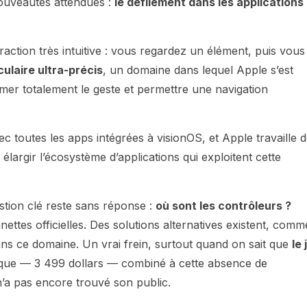
 nouveautés attendues :
le défilement dans les applications
eraction très intuitive : vous regardez un élément, puis vous
culaire ultra-précis
, un domaine dans lequel Apple s’est
imer totalement le geste et permettre une navigation
ec toutes les apps intégrées à visionOS, et Apple travaille d
 élargir l’écosystème d’applications qui exploitent cette
stion clé reste sans réponse :
où sont les contrôleurs ?
ettes officielles. Des solutions alternatives existent, comm
ns ce domaine. Un vrai frein, surtout quand on sait que
le 
asque — 3 499 dollars — combiné à cette absence de
n’a pas encore trouvé son public.