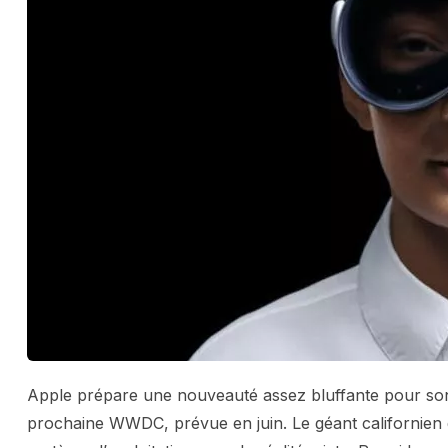
Apple prépare une nouveauté assez bluffante pour son c
prochaine WWDC, prévue en juin. Le géant californien 