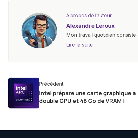
A propos de l'auteur
Alexandre Leroux
Mon travail quotidien consiste 
objectives, à couvrir des lance
Lire la suite
l'industrie. Je m'engage à four
les consommateurs à comprend
constante évolution.
Précédent
Intel prépare une carte graphique à
double GPU et 48 Go de VRAM !