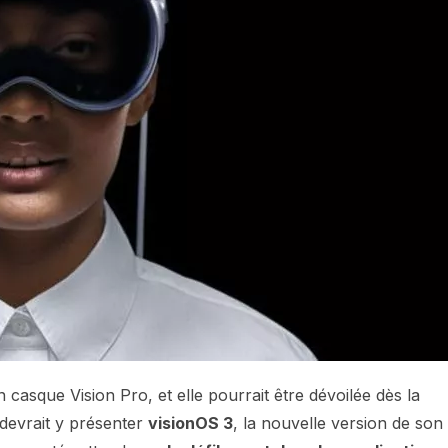
asque Vision Pro, et elle pourrait être dévoilée dès la
devrait y présenter
visionOS 3
, la nouvelle version de son