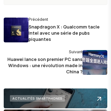
produits, et à interviewer des acteurs clés de
l'industrie. Je m'engage à fournir des
informations précises et pertinentes pour aider
Précédent
les consommateurs à comprendre et à naviguer
Snapdragon X : Qualcomm tacle
Intel avec une série de pubs
dans le paysage technologique en constante
piquantes
évolution.
Suivant
Huawei lance son premier PC sans
Windows : une révolution made in
China ?
ACTUALITÉS SMARTPHONES