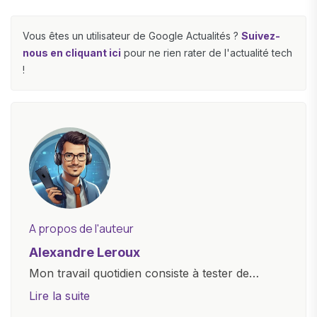
Vous êtes un utilisateur de Google Actualités ?
Suivez-
nous en cliquant ici
pour ne rien rater de l'actualité tech
!
A propos de l'auteur
Alexandre Leroux
Mon travail quotidien consiste à tester de
nouveaux appareils, à rédiger des critiques
Lire la suite
objectives, à couvrir des lancements de