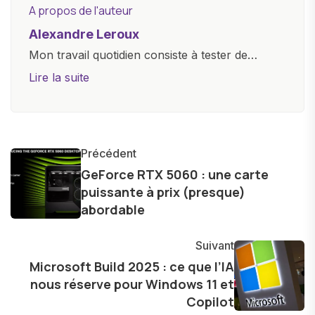
A propos de l'auteur
Alexandre Leroux
Mon travail quotidien consiste à tester de
nouveaux appareils, à rédiger des critiques
Lire la suite
objectives, à couvrir des lancements de
produits, et à interviewer des acteurs clés de
l'industrie. Je m'engage à fournir des
informations précises et pertinentes pour aider
Précédent
les consommateurs à comprendre et à naviguer
GeForce RTX 5060 : une carte
puissante à prix (presque)
dans le paysage technologique en constante
abordable
évolution.
Suivant
Microsoft Build 2025 : ce que l’IA
nous réserve pour Windows 11 et
Copilot