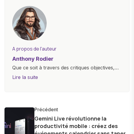
A propos de l'auteur
Anthony Rodier
Que ce soit à travers des critiques objectives,
des guides d'achat ou des analyses
Lire la suite
approfondies, je m'efforce de rendre la
technologie accessible à tous, en démystifiant
les concepts complexes et en mettant en
lumière les aspects pratiques de ces
Précédent
innovations. Mon travail consiste également à
Gemini Live révolutionne la
productivité mobile : créez des
partager des réflexions sur l'impact de la
événements calendrier sans taper