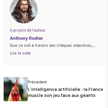
A propos de l'auteur
Anthony Rodier
Que ce soit à travers des critiques objectives,
des guides d'achat ou des analyses
Lire la suite
approfondies, je m'efforce de rendre la
technologie accessible à tous, en démystifiant
les concepts complexes et en mettant en
lumière les aspects pratiques de ces
Précédent
innovations. Mon travail consiste également à
L’intelligence artificielle : la France
partager des réflexions sur l'impact de la
muscle son jeu face aux géants
technologie sur notre vie quotidienne et à
explorer les possibilités fascinantes qu'elle offre