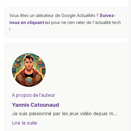
Vous êtes un utilisateur de Google Actualités ?
Suivez-
nous en cliquant ici
pour ne rien rater de l'actualité tech
!
A propos de l'auteur
Yannis Catounaud
Je suis passionné par les jeux vidéo depuis mon
plus jeune âge. Mon amour pour l'univers
Lire la suite
numérique m'a conduit à explorer