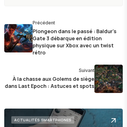
constamment les dernières avancées dans le
monde des smartphones, tablettes, ordinateurs
et bien d'autres gadgets technologiques. Armé
Précédent
d'une curiosité insatiable, j'aime dévoiler les
Plongeon dans le passé : Baldur's
Gate 3 débarque en édition
dernières tendances et innovations, partageant
physique sur Xbox avec un twist
avec enthousiasme mes découvertes avec la
rétro
communauté en ligne. Mon engagement envers
l'exploration constante des frontières de la
technologie me permet de présenter aux
Suivant
lecteurs un aperçu captivant de ce que le futur
À la chasse aux Golems de siège
dans Last Epoch : Astuces et spots
numérique nous réserve.
ACTUALITÉS SMARTPHONES