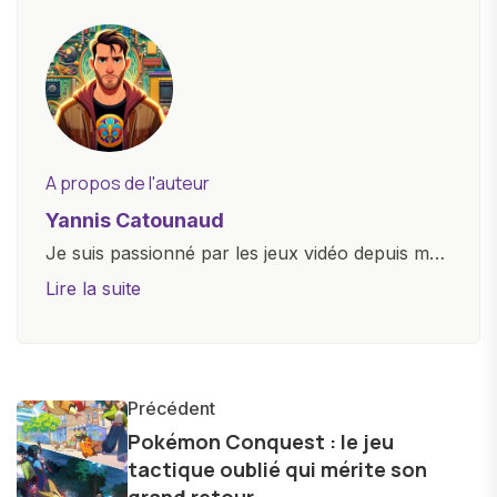
A propos de l'auteur
Yannis Catounaud
Je suis passionné par les jeux vidéo depuis mon
plus jeune âge. Mon amour pour l'univers
Lire la suite
numérique m'a conduit à explorer
constamment les dernières avancées dans le
monde des smartphones, tablettes, ordinateurs
et bien d'autres gadgets technologiques. Armé
Précédent
d'une curiosité insatiable, j'aime dévoiler les
Pokémon Conquest : le jeu
tactique oublié qui mérite son
dernières tendances et innovations, partageant