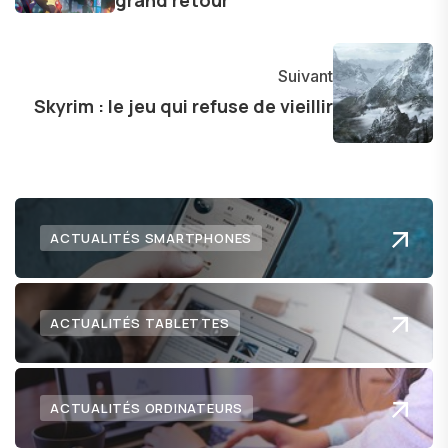
grand retour
avec enthousiasme mes découvertes avec la
communauté en ligne. Mon engagement envers
l'exploration constante des frontières de la
Suivant
technologie me permet de présenter aux
Skyrim : le jeu qui refuse de vieillir
lecteurs un aperçu captivant de ce que le futur
numérique nous réserve.
ACTUALITÉS SMARTPHONES
ACTUALITÉS TABLETTES
ACTUALITÉS ORDINATEURS