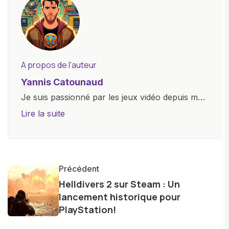
A propos de l'auteur
Yannis Catounaud
Je suis passionné par les jeux vidéo depuis mon
plus jeune âge. Mon amour pour l'univers
Lire la suite
numérique m'a conduit à explorer
constamment les dernières avancées dans le
monde des smartphones, tablettes, ordinateurs
et bien d'autres gadgets technologiques. Armé
Précédent
d'une curiosité insatiable, j'aime dévoiler les
Helldivers 2 sur Steam : Un
lancement historique pour
dernières tendances et innovations, partageant
PlayStation!
avec enthousiasme mes découvertes avec la
communauté en ligne. Mon engagement envers