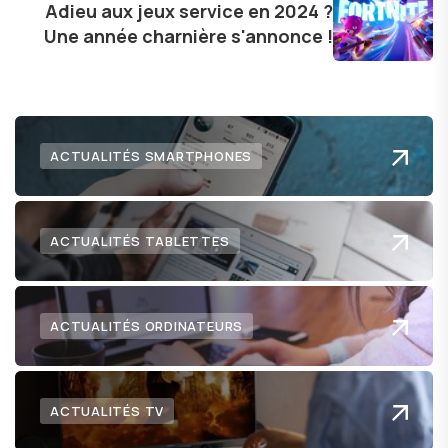
technologie me permet de présenter aux
Adieu aux jeux service en 2024 ?
Une année charnière s'annonce !
lecteurs un aperçu captivant de ce que le futur
numérique nous réserve.
ACTUALITÉS SMARTPHONES
ACTUALITÉS TABLETTES
ACTUALITÉS ORDINATEURS
ACTUALITÉS TV