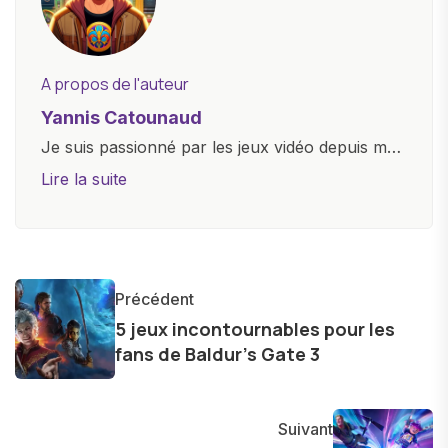
A propos de l'auteur
Yannis Catounaud
Je suis passionné par les jeux vidéo depuis mon
plus jeune âge. Mon amour pour l'univers
Lire la suite
numérique m'a conduit à explorer
constamment les dernières avancées dans le
monde des smartphones, tablettes, ordinateurs
et bien d'autres gadgets technologiques. Armé
Précédent
d'une curiosité insatiable, j'aime dévoiler les
5 jeux incontournables pour les
dernières tendances et innovations, partageant
fans de Baldur’s Gate 3
avec enthousiasme mes découvertes avec la
communauté en ligne. Mon engagement envers
l'exploration constante des frontières de la
Suivant