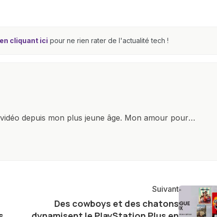
n cliquant ici
pour ne rien rater de l'actualité tech !
x vidéo depuis mon plus jeune âge. Mon amour pour
it à explorer constamment les dernières avancées dans
ettes, ordinateurs et bien d'autres gadgets
osité insatiable, j'aime dévoiler les dernières
tageant avec enthousiasme mes découvertes avec la
agement envers l'exploration constante des frontières
Suivant
e présenter aux lecteurs un aperçu captivant de ce que
Des cowboys et des chatons
ve.
s
dynamisent le PlayStation Plus en