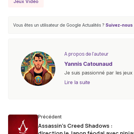
Jeux Vidéo
Vous êtes un utilisateur de Google Actualités ?
Suivez-nous e
A propos de l'auteur
Yannis Catounaud
Je suis passionné par les jeu
l'univers numérique m'a condu
Lire la suite
le monde des smartphones, tabl
technologiques. Armé d'une curi
tendances et innovations, par
communauté en ligne. Mon eng
Précédent
de la technologie me permet d
Assassin’s Creed Shadows :
le futur numérique nous réser
direction le Japon féodal avec ninja