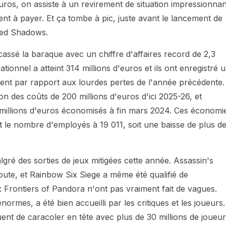
uros, on assiste à un revirement de situation impressionnan
t à payer. Et ça tombe à pic, juste avant le lancement de
eed Shadows.
t cassé la baraque avec un chiffre d'affaires record de 2,3
ionnel a atteint 314 millions d'euros et ils ont enregistré 
ment par rapport aux lourdes pertes de l'année précédente.
ion des coûts de 200 millions d'euros d'ici 2025-26, et
 millions d'euros économisés à fin mars 2024. Ces économi
t le nombre d'employés à 19 011, soit une baisse de plus de
lgré des sorties de jeux mitigées cette année. Assassin's
ute, et Rainbow Six Siege a même été qualifié de
: Frontiers of Pandora n'ont pas vraiment fait de vagues.
rmes, a été bien accueilli par les critiques et les joueurs.
ent de caracoler en tête avec plus de 30 millions de joueu