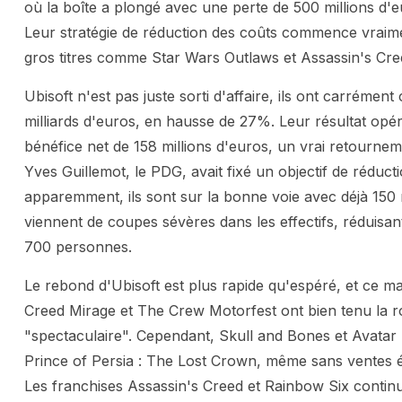
où la boîte a plongé avec une perte de 500 millions d'e
Leur stratégie de réduction des coûts commence vraimen
gros titres comme Star Wars Outlaws et Assassin's Cr
Ubisoft n'est pas juste sorti d'affaire, ils ont carrémen
milliards d'euros, en hausse de 27%. Leur résultat opérat
bénéfice net de 158 millions d'euros, un vrai retourne
Yves Guillemot, le PDG, avait fixé un objectif de réduct
apparemment, ils sont sur la bonne voie avec déjà 150
viennent de coupes sévères dans les effectifs, réduisan
700 personnes.
Le rebond d'Ubisoft est plus rapide qu'espéré, et ce ma
Creed Mirage et The Crew Motorfest ont bien tenu la ro
"spectaculaire". Cependant, Skull and Bones et Avatar 
Prince of Persia : The Lost Crown, même sans ventes éno
Les franchises Assassin's Creed et Rainbow Six continu