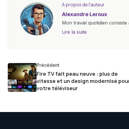
A propos de l'auteur
Alexandre Leroux
Mon travail quotidien consiste 
objectives, à couvrir des lance
Lire la suite
l'industrie. Je m'engage à four
les consommateurs à comprend
constante évolution.
Précédent
Fire TV fait peau neuve : plus de
vitesse et un design modernisé pou
votre téléviseur