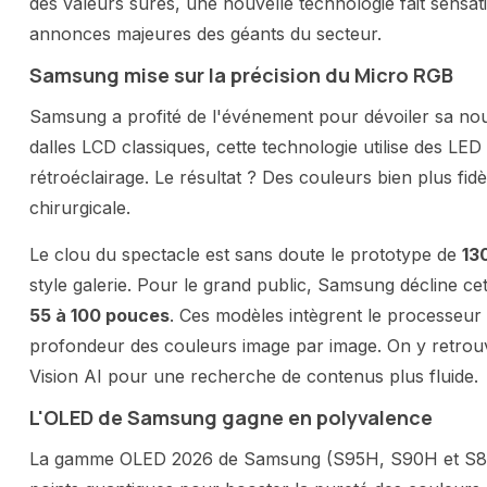
des valeurs sûres, une nouvelle technologie fait sensat
annonces majeures des géants du secteur.
Samsung mise sur la précision du Micro RGB
Samsung a profité de l'événement pour dévoiler sa no
dalles LCD classiques, cette technologie utilise des LE
rétroéclairage. Le résultat ? Des couleurs bien plus fid
chirurgicale.
Le clou du spectacle est sans doute le prototype de
13
style galerie. Pour le grand public, Samsung décline ce
55 à 100 pouces
. Ces modèles intègrent le processeur
profondeur des couleurs image par image. On y retrouve 
Vision AI pour une recherche de contenus plus fluide.
L'OLED de Samsung gagne en polyvalence
La gamme OLED 2026 de Samsung (S95H, S90H et S85H