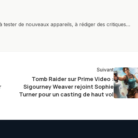
à tester de nouveaux appareils, à rédiger des critiques
ments de produits, et à interviewer des acteurs clés de
nir des informations précises et pertinentes pour aider
re et à naviguer dans le paysage technologique en
Suivant
Tomb Raider sur Prime Video :
r
Sigourney Weaver rejoint Sophie
Turner pour un casting de haut vol