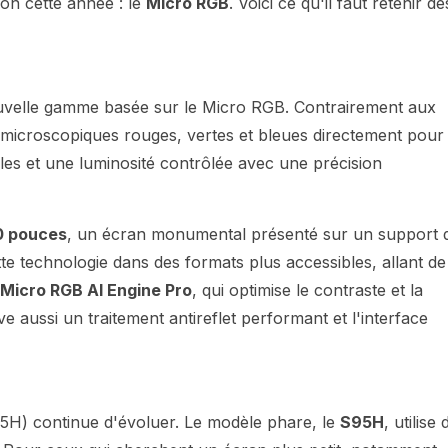
ion cette année : le
Micro RGB
. Voici ce qu'il faut retenir de
uvelle gamme basée sur le Micro RGB. Contrairement aux
D microscopiques rouges, vertes et bleues directement pour 
èles et une luminosité contrôlée avec une précision
0 pouces
, un écran monumental présenté sur un support 
tte technologie dans des formats plus accessibles, allant de
Micro RGB AI Engine Pro
, qui optimise le contraste et la
aussi un traitement antireflet performant et l'interface
) continue d'évoluer. Le modèle phare, le
S95H
, utilise 