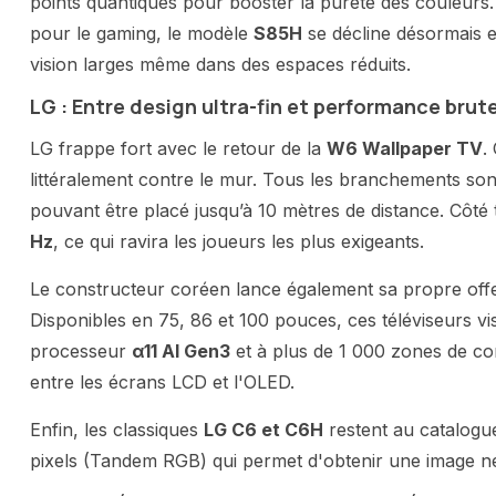
points quantiques pour booster la pureté des couleurs
pour le gaming, le modèle
S85H
se décline désormais 
vision larges même dans des espaces réduits.
LG : Entre design ultra-fin et performance brut
LG frappe fort avec le retour de la
W6 Wallpaper TV
.
littéralement contre le mur. Tous les branchements son
pouvant être placé jusqu’à 10 mètres de distance. Côté
Hz
, ce qui ravira les joueurs les plus exigeants.
Le constructeur coréen lance également sa propre of
Disponibles en 75, 86 et 100 pouces, ces téléviseurs vi
processeur
α11 AI Gen3
et à plus de 1 000 zones de con
entre les écrans LCD et l'OLED.
Enfin, les classiques
LG C6 et C6H
restent au catalogue
pixels (Tandem RGB) qui permet d'obtenir une image ne