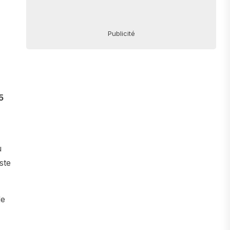
Publicité
5
u
ste
de