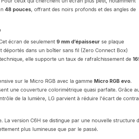
. Pour ceux qui cherchent un écran plus petit, notamment
en
48 pouces
, offrant des noirs profonds et des angles de
e
 Cet écran de seulement
9 mm d’épaisseur
se plaque
t déportés dans un boîtier sans fil (Zero Connect Box)
 technique, elle supporte un taux de rafraîchissement de
16
fensive sur le Micro RGB avec la gamme
Micro RGB evo
.
sent une couverture colorimétrique quasi parfaite. Grâce a
trôle de la lumière, LG parvient à réduire l'écart de contra
. La version C6H se distingue par une nouvelle structure 
ttement plus lumineuse que par le passé.