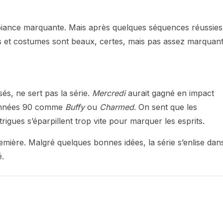
mbiance marquante. Mais après quelques séquences réussies
cors et costumes sont beaux, certes, mais pas assez marquan
és, ne sert pas la série.
Mercredi
aurait gagné en impact
s années 90 comme
Buffy
ou
Charmed
. On sent que les
rigues s’éparpillent trop vite pour marquer les esprits.
emière. Malgré quelques bonnes idées, la série s’enlise dan
é.