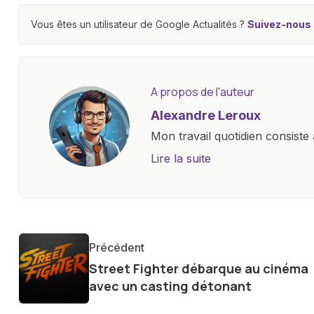
Vous êtes un utilisateur de Google Actualités ?
Suivez-nous e
A propos de l'auteur
Alexandre Leroux
Mon travail quotidien consiste 
objectives, à couvrir des lance
Lire la suite
l'industrie. Je m'engage à four
les consommateurs à comprend
constante évolution.
Précédent
Street Fighter débarque au cinéma
avec un casting détonant