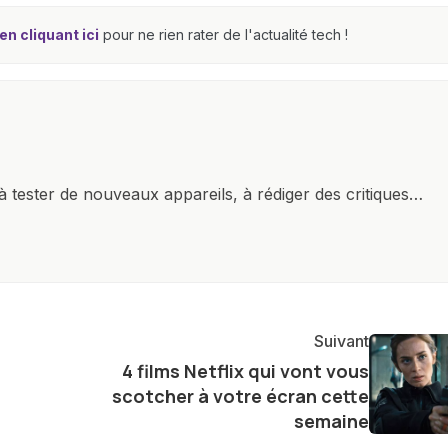
n cliquant ici
pour ne rien rater de l'actualité tech !
à tester de nouveaux appareils, à rédiger des critiques
ments de produits, et à interviewer des acteurs clés de
nir des informations précises et pertinentes pour aider
re et à naviguer dans le paysage technologique en
Suivant
4 films Netflix qui vont vous
scotcher à votre écran cette
semaine