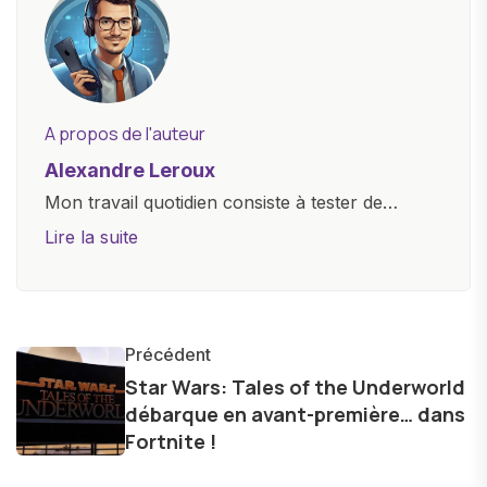
A propos de l'auteur
Alexandre Leroux
Mon travail quotidien consiste à tester de
nouveaux appareils, à rédiger des critiques
Lire la suite
objectives, à couvrir des lancements de
produits, et à interviewer des acteurs clés de
l'industrie. Je m'engage à fournir des
informations précises et pertinentes pour aider
Précédent
les consommateurs à comprendre et à naviguer
Star Wars: Tales of the Underworld
débarque en avant-première… dans
dans le paysage technologique en constante
Fortnite !
évolution.