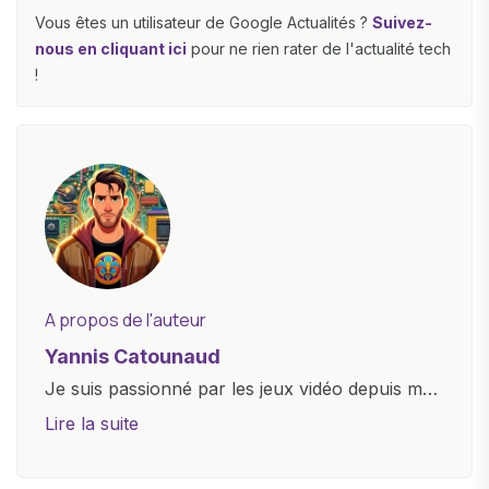
Vous êtes un utilisateur de Google Actualités ?
Suivez-
nous en cliquant ici
pour ne rien rater de l'actualité tech
!
A propos de l'auteur
Yannis Catounaud
Je suis passionné par les jeux vidéo depuis mon
plus jeune âge. Mon amour pour l'univers
Lire la suite
numérique m'a conduit à explorer
constamment les dernières avancées dans le