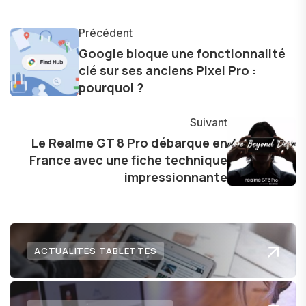
monde des smartphones, tablettes, ordinateurs
et bien d'autres gadgets technologiques. Armé
Précédent
d'une curiosité insatiable, j'aime dévoiler les
Google bloque une fonctionnalité
clé sur ses anciens Pixel Pro :
dernières tendances et innovations, partageant
pourquoi ?
avec enthousiasme mes découvertes avec la
communauté en ligne. Mon engagement envers
Suivant
l'exploration constante des frontières de la
Le Realme GT 8 Pro débarque en
technologie me permet de présenter aux
France avec une fiche technique
lecteurs un aperçu captivant de ce que le futur
impressionnante
numérique nous réserve.
ACTUALITÉS TABLETTES