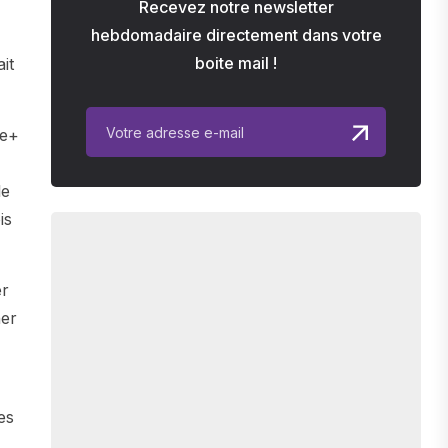
Recevez notre newsletter
hebdomadaire directement dans votre
boite mail !
it
ge+
le
is
er
her
es