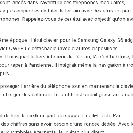
 sont lancés dans l'aventure des téléphones modulaires,
s a pas empêchés de tâter le terrain avec des étuis un peu
rtphones. Rappelez-vous de cet étui avec objectif qu'on ava
ême époque : l'étui clavier pour le Samsung Galaxy S6 ed
clavier QWERTY détachable (avec d'autres dispositions
. Il masquait le tiers inférieur de l'écran, là où d'habitude, 
pour taper à l'ancienne. Il intégrait même la navigation à tro
puis.
protéger l'arrière du téléphone tout en maintenant le clavi
e charger des batteries. Le tout fonctionnait grâce au touc
t de tirer le meilleur parti du support multi-touch. Par
 des chiffres sans avoir besoin d'une rangée dédiée. Avec l
x symboles alternatifs, là, c'était plus direct.