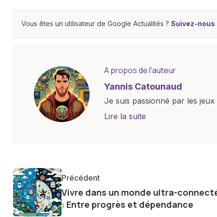
Vous êtes un utilisateur de Google Actualités ?
Suivez-nous e
A propos de l'auteur
Yannis Catounaud
Je suis passionné par les jeu
l'univers numérique m'a condu
Lire la suite
le monde des smartphones, tabl
technologiques. Armé d'une curi
tendances et innovations, par
communauté en ligne. Mon eng
Précédent
de la technologie me permet d
Vivre dans un monde ultra-connect
le futur numérique nous réser
: Entre progrès et dépendance