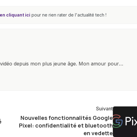
n cliquant ici
pour ne rien rater de l'actualité tech !
x vidéo depuis mon plus jeune âge. Mon amour pour
it à explorer constamment les dernières avancées dans
ettes, ordinateurs et bien d'autres gadgets
osité insatiable, j'aime dévoiler les dernières
tageant avec enthousiasme mes découvertes avec la
agement envers l'exploration constante des frontières
Suivant
e présenter aux lecteurs un aperçu captivant de ce que
Nouvelles fonctionnalités Google
é
ve.
Pixel: confidentialité et bluetooth
en vedette