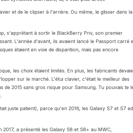
lavier et de le clipser à l'arrière. Ou même, le glisser dans la
p, s'apprêtant à sortir le BlackBerry Priv, son premier
nt. L'année d'avant, ils avaient lancé le Passport carré e
ysiques étaient en voie de disparition, mais pas encore
e, les choix étaient limités. En plus, les fabricants devai
opper sur le marché. L'étui clavier, c'était le meilleur des
us de 2015 sans gros risque pour Samsung. Tu pouvais te l
.
it juste patient), parce qu'en 2016, les Galaxy S7 et S7 e
n 2017, a présenté les Galaxy S8 et S8+ au MWC,