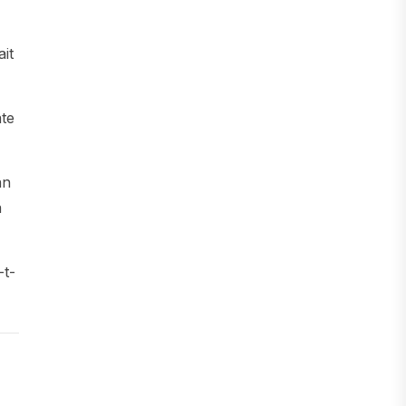
ait
ate
an
a
-t-