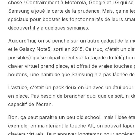
chose ! Contrairement à Motorola, Google et LG qui se
Samsung a joué la carte de la prudence. Mais, ça ne le
spéciaux pour booster les fonctionnalités de leurs sma
découvert il y a quelques semaines.
Aujourd'hui, on se penche sur un autre gadget de la m
et le Galaxy Note5, sorti en 2015. Ce truc, c'était un 
possibles) qui se clipait direct sur la façade du téléphone
clavier virtuel prend place, et offrait de vraies touches 
boutons, une habitude que Samsung n'a pas lâchée de
L'astuce, c'était un pack deux en un avec un étui pour 
en place. Pas besoin de brancher quoi que ce soit, ni d
capacitif de l'écran.
Bon, ça peut paraître un peu old school, mais l'idée étai
exemple, en maintenant la touche Alt, on pouvait taper
claviers virtuels, faut appuyer longtemps pour accéder au