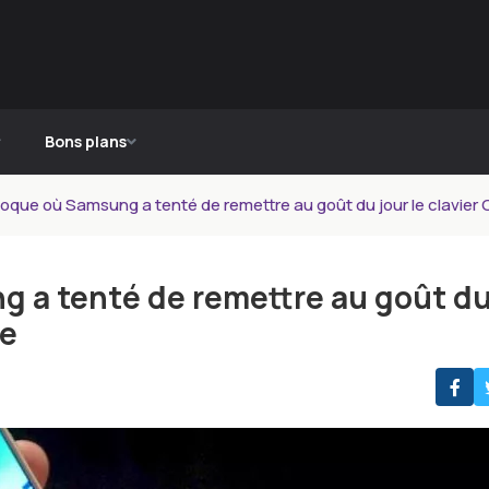
Bons plans
époque où Samsung a tenté de remettre au goût du jour le clavi
g a tenté de remettre au goût d
ue